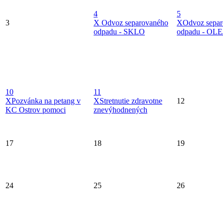
4
5
3
X
Odvoz separovaného
X
Odvoz sepa
odpadu - SKLO
odpadu - OLE
10
11
X
Pozvánka na petang v
X
Stretnutie zdravotne
12
KC Ostrov pomoci
znevýhodnených
17
18
19
24
25
26