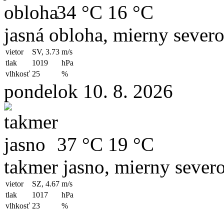
34 °C
16 °C
jasná obloha, mierny sever
vietor
SV, 3.73
m/s
tlak
1019
hPa
vlhkosť
25
%
pondelok 10. 8. 2026
37 °C
19 °C
takmer jasno, mierny sever
vietor
SZ, 4.67
m/s
tlak
1017
hPa
vlhkosť
23
%