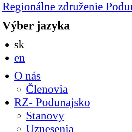
Regionálne združenie
Podu
Výber jazyka
Slovensky
sk
English
en
O nás
Členovia
RZ- Podunajsko
Stanovy
Uznesenia