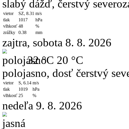
slabý dážď, čerstvý severoz
vietor
SZ, 8.31
m/s
tlak
1017
hPa
vlhkosť
48
%
zrážky
0.38
mm
zajtra, sobota 8. 8. 2026
32 °C
20 °C
polojasno, dosť čerstvý sev
vietor
S, 6.14
m/s
tlak
1019
hPa
vlhkosť
25
%
nedeľa 9. 8. 2026