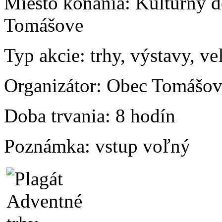
Miesto konania:
Kultúrny d
Tomášove
Typ akcie:
trhy, výstavy, ve
Organizátor:
Obec Tomášov
Doba trvania:
8 hodín
Poznámka:
vstup voľný