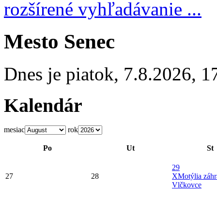
rozšírené vyhľadávanie ...
Mesto Senec
Dnes je
piatok
,
7.8.2026
,
1
Kalendár
mesiac
rok
Po
Ut
St
29
27
28
X
Motýlia záh
Vlčkovce