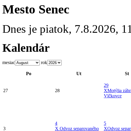
Mesto Senec
Dnes je
piatok
,
7.8.2026
,
1
Kalendár
mesiac
rok
Po
Ut
St
29
27
28
X
Motýlia záh
Vlčkovce
4
5
3
X
Odvoz separovaného
X
Odvoz sepa