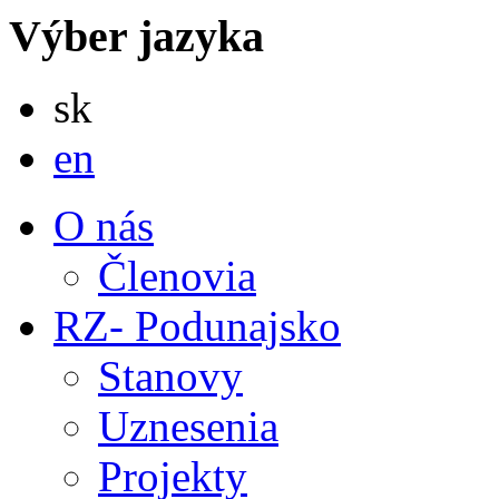
Výber jazyka
Slovensky
sk
English
en
O nás
Členovia
RZ- Podunajsko
Stanovy
Uznesenia
Projekty