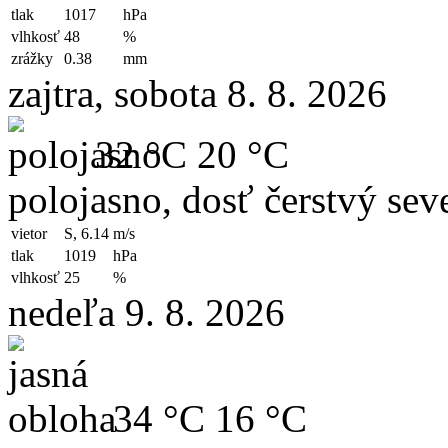
tlak
1017
hPa
vlhkosť
48
%
zrážky
0.38
mm
zajtra, sobota 8. 8. 2026
32 °C
20 °C
polojasno, dosť čerstvý sev
vietor
S, 6.14
m/s
tlak
1019
hPa
vlhkosť
25
%
nedeľa 9. 8. 2026
34 °C
16 °C