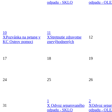
odpadu - SKLO
odpadu - OLE
10
11
X
Pozvánka na petang v
X
Stretnutie zdravotne
12
KC Ostrov pomoci
znevýhodnených
17
18
19
24
25
26
1
2
31
X
Odvoz separovaného
X
Odvoz sepa
odpadu - SKLO
odpadu - OLE