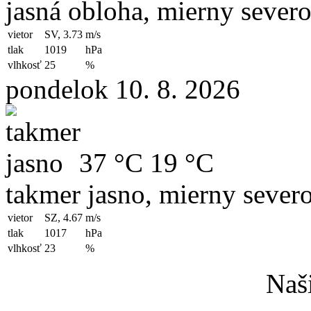
jasná obloha, mierny sever
vietor
SV, 3.73
m/s
tlak
1019
hPa
vlhkosť
25
%
pondelok 10. 8. 2026
37 °C
19 °C
takmer jasno, mierny sever
vietor
SZ, 4.67
m/s
tlak
1017
hPa
vlhkosť
23
%
Naši