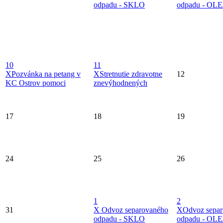
odpadu - SKLO
odpadu - OLE
10
11
X
Pozvánka na petang v
X
Stretnutie zdravotne
12
KC Ostrov pomoci
znevýhodnených
17
18
19
24
25
26
1
2
31
X
Odvoz separovaného
X
Odvoz sepa
odpadu - SKLO
odpadu - OLE