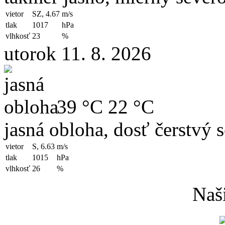
vietor
SZ, 4.67
m/s
tlak
1017
hPa
vlhkosť
23
%
utorok 11. 8. 2026
39 °C
22 °C
jasná obloha, dosť čerstvý 
vietor
S, 6.63
m/s
tlak
1015
hPa
vlhkosť
26
%
Naši