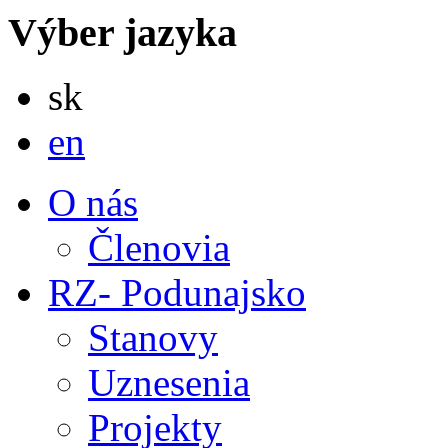
Výber jazyka
Slovensky
sk
English
en
O nás
Členovia
RZ- Podunajsko
Stanovy
Uznesenia
Projekty