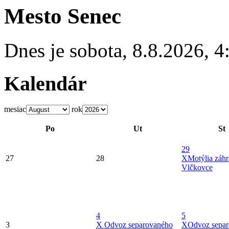
Mesto Senec
Dnes je
sobota
,
8.8.2026
,
4
Kalendár
mesiac
rok
Po
Ut
St
29
27
28
X
Motýlia záh
Vlčkovce
4
5
3
X
Odvoz separovaného
X
Odvoz sepa