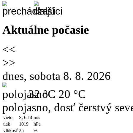
Aktuálne počasie
<<
>>
dnes, sobota 8. 8. 2026
32 °C
20 °C
polojasno, dosť čerstvý sev
vietor
S, 6.14
m/s
tlak
1019
hPa
vlhkosť
25
%