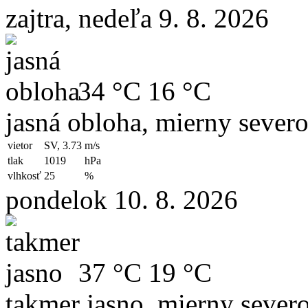
zajtra, nedeľa 9. 8. 2026
34 °C
16 °C
jasná obloha, mierny sever
vietor
SV, 3.73
m/s
tlak
1019
hPa
vlhkosť
25
%
pondelok 10. 8. 2026
37 °C
19 °C
takmer jasno, mierny sever