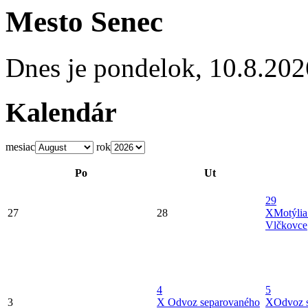
Mesto Senec
Dnes je
pondelok
,
10.8.202
Kalendár
mesiac
rok
Po
Ut
29
27
28
X
Motýlia
Vlčkovce
4
5
3
X
Odvoz separovaného
X
Odvoz 