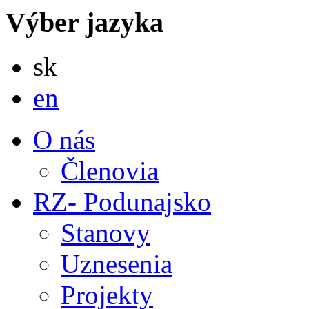
Výber jazyka
Slovensky
sk
English
en
O nás
Členovia
RZ- Podunajsko
Stanovy
Uznesenia
Projekty