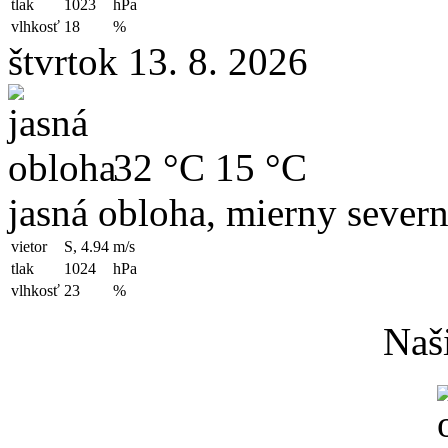
tlak
1023
hPa
vlhkosť
18
%
štvrtok 13. 8. 2026
32 °C
15 °C
jasná obloha, mierny severn
vietor
S, 4.94
m/s
tlak
1024
hPa
vlhkosť
23
%
Naši