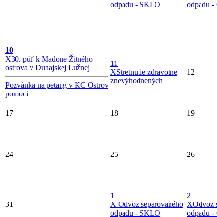
odpadu - SKLO
odpadu -
10
X
30. púť k Madone Žitného
11
ostrova v Dunajskej Lužnej
X
Stretnutie zdravotne
12
znevýhodnených
Pozvánka na petang v KC Ostrov
pomoci
17
18
19
24
25
26
1
2
31
X
Odvoz separovaného
X
Odvoz 
odpadu - SKLO
odpadu -