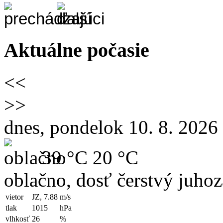
Aktuálne počasie
<<
>>
dnes, pondelok 10. 8. 2026
39 °C
20 °C
oblačno, dosť čerstvý juho
vietor
JZ, 7.88
m/s
tlak
1015
hPa
vlhkosť
26
%