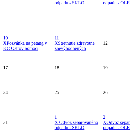
odpadu - SKLO
odpadu - OLE
10
11
X
Pozvánka na petang v
X
Stretnutie zdravotne
12
KC Ostrov pomoci
znevýhodnených
17
18
19
24
25
26
1
2
31
X
Odvoz separovaného
X
Odvoz sepa
odpadu - SKLO
odpadu - OLE