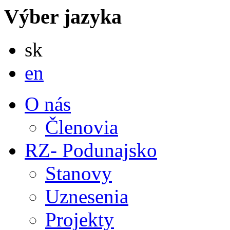
Výber jazyka
Slovensky
sk
English
en
O nás
Členovia
RZ- Podunajsko
Stanovy
Uznesenia
Projekty