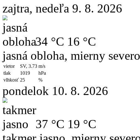
zajtra, nedeľa 9. 8. 2026
34 °C
16 °C
jasná obloha, mierny sever
vietor
SV, 3.73
m/s
tlak
1019
hPa
vlhkosť
25
%
pondelok 10. 8. 2026
37 °C
19 °C
takmer jasno, mierny sever