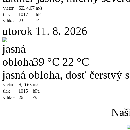
vietor
SZ, 4.67
m/s
tlak
1017
hPa
vlhkosť
23
%
utorok 11. 8. 2026
39 °C
22 °C
jasná obloha, dosť čerstvý 
vietor
S, 6.63
m/s
tlak
1015
hPa
vlhkosť
26
%
Naši