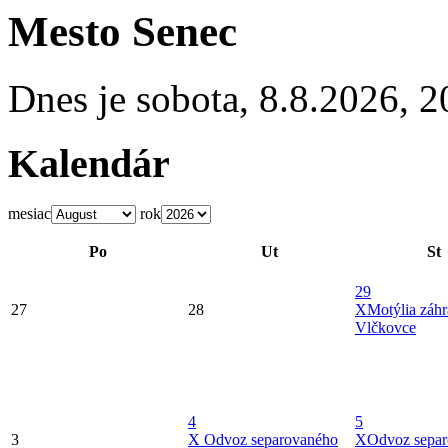
Mesto Senec
Dnes je
sobota
,
8.8.2026
,
2
Kalendár
mesiac
rok
Po
Ut
St
29
27
28
X
Motýlia záh
Vlčkovce
4
5
3
X
Odvoz separovaného
X
Odvoz sepa