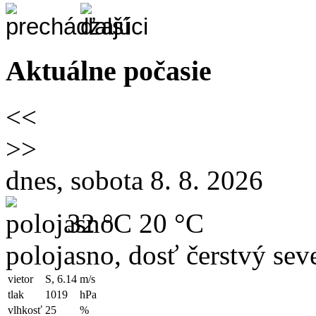
Aktuálne počasie
<<
>>
dnes, sobota 8. 8. 2026
32 °C
20 °C
polojasno, dosť čerstvý sev
vietor
S, 6.14
m/s
tlak
1019
hPa
vlhkosť
25
%