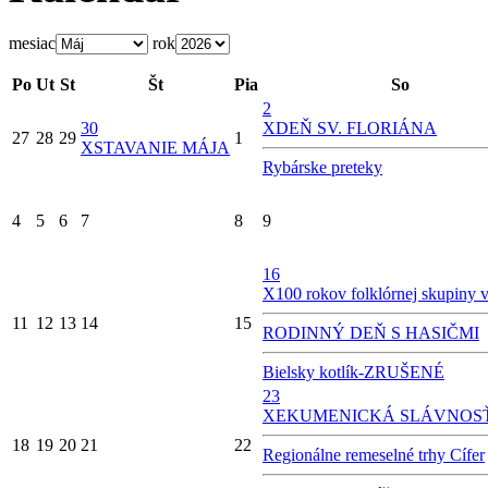
mesiac
rok
Po
Ut
St
Št
Pia
So
2
30
X
DEŇ SV. FLORIÁNA
27
28
29
1
X
STAVANIE MÁJA
Rybárske preteky
4
5
6
7
8
9
16
X
100 rokov folklórnej skupiny v
11
12
13
14
15
RODINNÝ DEŇ S HASIČMI
Bielsky kotlík-ZRUŠENÉ
23
X
EKUMENICKÁ SLÁVNOS
18
19
20
21
22
Regionálne remeselné trhy Cífer