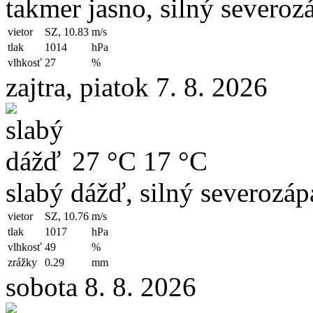
takmer jasno, silný severoz
vietor
SZ, 10.83
m/s
tlak
1014
hPa
vlhkosť
27
%
zajtra, piatok 7. 8. 2026
27 °C
17 °C
slabý dážď, silný severozáp
vietor
SZ, 10.76
m/s
tlak
1017
hPa
vlhkosť
49
%
zrážky
0.29
mm
sobota 8. 8. 2026