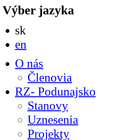
Výber jazyka
Slovensky
sk
English
en
O nás
Členovia
RZ- Podunajsko
Stanovy
Uznesenia
Projekty