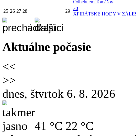
Odbehnem Tomášov
30
25
26
27
28
29
X
PIRÁTSKE HODY V ZÁLES
Aktuálne počasie
<<
>>
dnes, štvrtok 6. 8. 2026
41 °C
22 °C