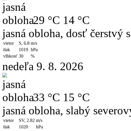
29 °C
14 °C
jasná obloha, dosť čerstvý 
vietor
S, 6.8
m/s
tlak
1019
hPa
vlhkosť
30
%
nedeľa 9. 8. 2026
33 °C
15 °C
jasná obloha, slabý severo
vietor
SV, 2.82
m/s
tlak
1020
hPa