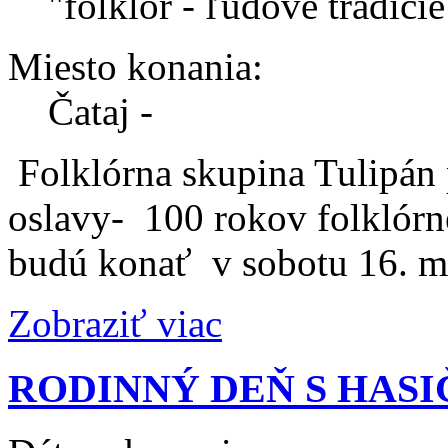
"folklór - ľudové tradície
Miesto konania:
Čataj -
Folklórna skupina Tulipán
oslavy- 100 rokov folklórne
budú konať v sobotu 16. m
Zobraziť viac
RODINNÝ DEŇ S HASI