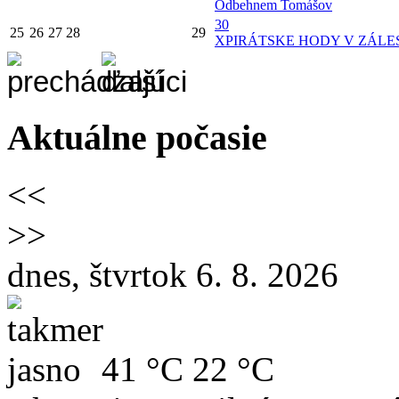
Odbehnem Tomášov
30
25
26
27
28
29
X
PIRÁTSKE HODY V ZÁLES
Aktuálne počasie
<<
>>
dnes, štvrtok 6. 8. 2026
41 °C
22 °C