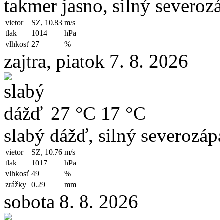
takmer jasno, silný severoz
vietor
SZ, 10.83
m/s
tlak
1014
hPa
vlhkosť
27
%
zajtra, piatok 7. 8. 2026
27 °C
17 °C
slabý dážď, silný severozáp
vietor
SZ, 10.76
m/s
tlak
1017
hPa
vlhkosť
49
%
zrážky
0.29
mm
sobota 8. 8. 2026