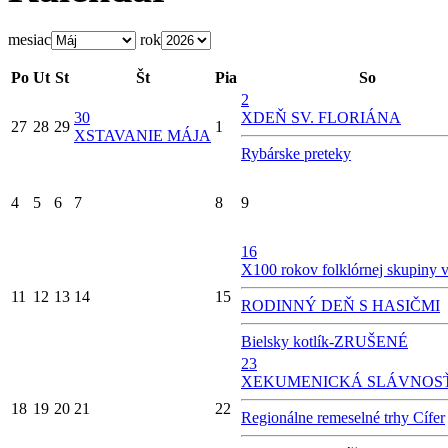
mesiac
rok
Po
Ut
St
Št
Pia
So
2
30
X
DEŇ SV. FLORIÁNA
27
28
29
1
X
STAVANIE MÁJA
Rybárske preteky
4
5
6
7
8
9
16
X
100 rokov folklórnej skupiny v
11
12
13
14
15
RODINNÝ DEŇ S HASIČMI
Bielsky kotlík-ZRUŠENÉ
23
X
EKUMENICKÁ SLÁVNOS
18
19
20
21
22
Regionálne remeselné trhy Cífer