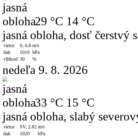
29 °C
14 °C
jasná obloha, dosť čerstvý 
vietor
S, 6.8
m/s
tlak
1019
hPa
vlhkosť
30
%
nedeľa 9. 8. 2026
33 °C
15 °C
jasná obloha, slabý severo
vietor
SV, 2.82
m/s
tlak
1020
hPa