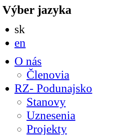
Výber jazyka
Slovensky
sk
English
en
O nás
Členovia
RZ- Podunajsko
Stanovy
Uznesenia
Projekty