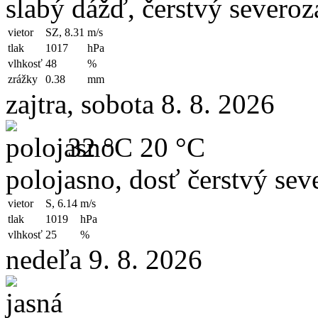
slabý dážď, čerstvý severoz
vietor
SZ, 8.31
m/s
tlak
1017
hPa
vlhkosť
48
%
zrážky
0.38
mm
zajtra, sobota 8. 8. 2026
32 °C
20 °C
polojasno, dosť čerstvý sev
vietor
S, 6.14
m/s
tlak
1019
hPa
vlhkosť
25
%
nedeľa 9. 8. 2026