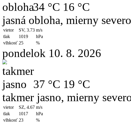
34 °C
16 °C
jasná obloha, mierny sever
vietor
SV, 3.73
m/s
tlak
1019
hPa
vlhkosť
25
%
pondelok 10. 8. 2026
37 °C
19 °C
takmer jasno, mierny sever
vietor
SZ, 4.67
m/s
tlak
1017
hPa
vlhkosť
23
%