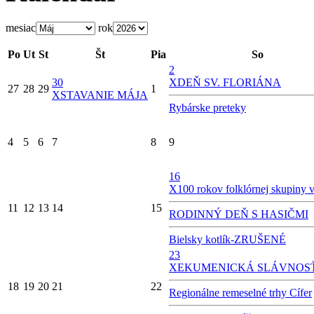
mesiac
rok
Po
Ut
St
Št
Pia
So
2
30
X
DEŇ SV. FLORIÁNA
27
28
29
1
X
STAVANIE MÁJA
Rybárske preteky
4
5
6
7
8
9
16
X
100 rokov folklórnej skupiny v
11
12
13
14
15
RODINNÝ DEŇ S HASIČMI
Bielsky kotlík-ZRUŠENÉ
23
X
EKUMENICKÁ SLÁVNOS
18
19
20
21
22
Regionálne remeselné trhy Cífer