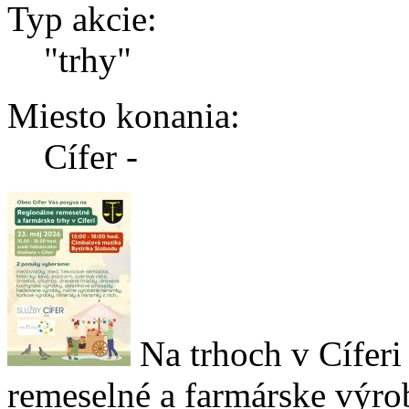
Typ akcie:
"trhy"
Miesto konania:
Cífer -
Na trhoch v Cíferi
remeselné a farmárske výro