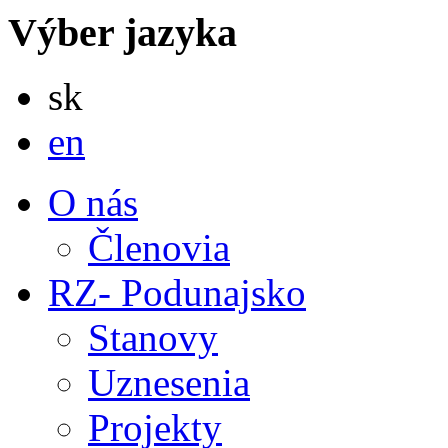
Výber jazyka
Slovensky
sk
English
en
O nás
Členovia
RZ- Podunajsko
Stanovy
Uznesenia
Projekty