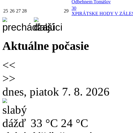
Odbehnem Tomášov
30
25
26
27
28
29
X
PIRÁTSKE HODY V ZÁLES
Aktuálne počasie
<<
>>
dnes, piatok 7. 8. 2026
33 °C
24 °C