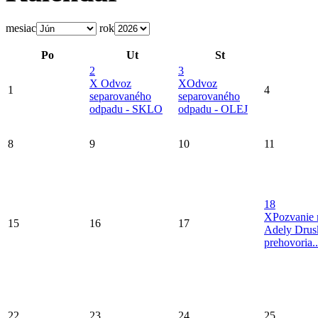
mesiac
rok
Po
Ut
St
2
3
X
Odvoz
X
Odvoz
1
4
separovaného
separovaného
odpadu - SKLO
odpadu - OLEJ
8
9
10
11
18
X
Pozvanie 
15
16
17
Adely Drus
prehovoria..
22
23
24
25