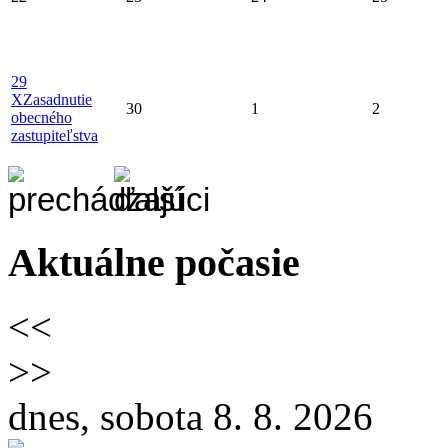
29
X
Zasadnutie
30
1
2
obecného
zastupiteľstva
Aktuálne počasie
<<
>>
dnes, sobota 8. 8. 2026