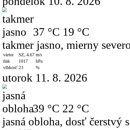
pondelok 10. 8. 2026
37 °C
19 °C
takmer jasno, mierny sever
vietor
SZ, 4.67
m/s
tlak
1017
hPa
vlhkosť
23
%
utorok 11. 8. 2026
39 °C
22 °C
jasná obloha, dosť čerstvý 