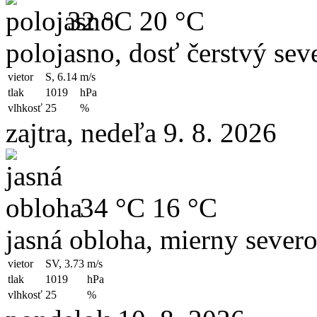
32 °C
20 °C
polojasno, dosť čerstvý sev
vietor
S, 6.14
m/s
tlak
1019
hPa
vlhkosť
25
%
zajtra, nedeľa 9. 8. 2026
34 °C
16 °C
jasná obloha, mierny sever
vietor
SV, 3.73
m/s
tlak
1019
hPa
vlhkosť
25
%