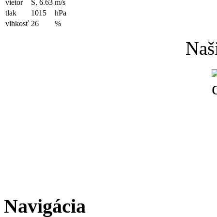
vietor
S, 6.63
m/s
tlak
1015
hPa
vlhkosť
26
%
Naši
Navigácia