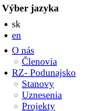
Výber jazyka
Slovensky
sk
English
en
O nás
Členovia
RZ- Podunajsko
Stanovy
Uznesenia
Projekty