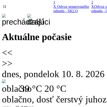
1
2
31
X
Odvoz separovaného
X
Odvoz s
odpadu - SKLO
odpadu -
Aktuálne počasie
<<
>>
dnes, pondelok 10. 8. 2026
39 °C
20 °C
oblačno, dosť čerstvý juho