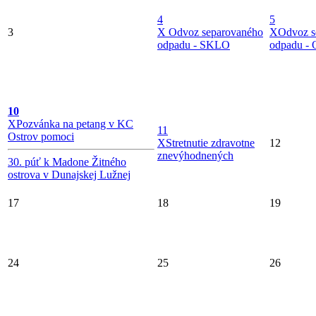
4
5
3
X
Odvoz separovaného
X
Odvoz s
odpadu - SKLO
odpadu -
10
X
Pozvánka na petang v KC
11
Ostrov pomoci
X
Stretnutie zdravotne
12
znevýhodnených
30. púť k Madone Žitného
ostrova v Dunajskej Lužnej
17
18
19
24
25
26