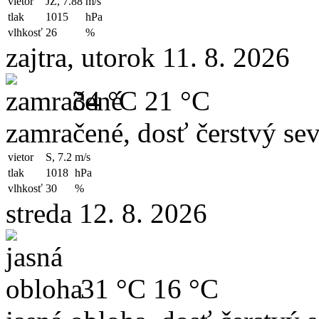
vietor
JZ, 7.88
m/s
tlak
1015
hPa
vlhkosť
26
%
zajtra, utorok 11. 8. 2026
34 °C
21 °C
zamračené, dosť čerstvý sev
vietor
S, 7.2
m/s
tlak
1018
hPa
vlhkosť
30
%
streda 12. 8. 2026
31 °C
16 °C