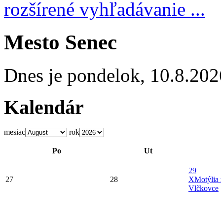
rozšírené vyhľadávanie ...
Mesto Senec
Dnes je
pondelok
,
10.8.202
Kalendár
mesiac
rok
Po
Ut
29
27
28
X
Motýlia
Vlčkovce