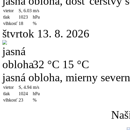
jasná obloha, dosť čerstvý 
vietor
S, 6.03
m/s
tlak
1023
hPa
vlhkosť
18
%
štvrtok 13. 8. 2026
32 °C
15 °C
jasná obloha, mierny severn
vietor
S, 4.94
m/s
tlak
1024
hPa
vlhkosť
23
%
Naši