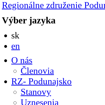
Regionálne združenie
Podu
Výber jazyka
Slovensky
sk
English
en
O nás
Členovia
RZ- Podunajsko
Stanovy
Uznesenia